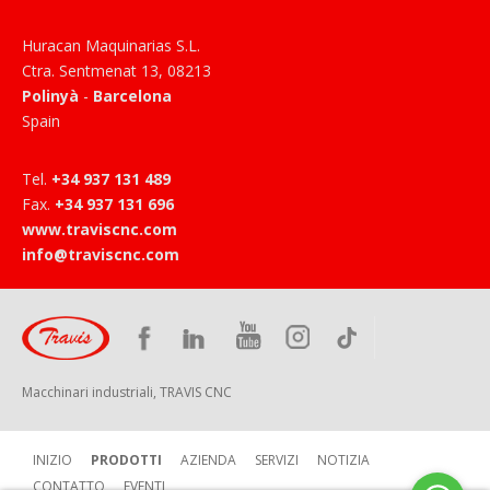
Huracan Maquinarias S.L.
Ctra. Sentmenat 13
,
08213
Polinyà
-
Barcelona
Spain
Tel
.
+34 937 131 489
Fax
.
+34 937 131 696
www.traviscnc.com
info@traviscnc.com
Macchinari industriali, TRAVIS CNC
INIZIO
PRODOTTI
AZIENDA
SERVIZI
NOTIZIA
CONTATTO
EVENTI