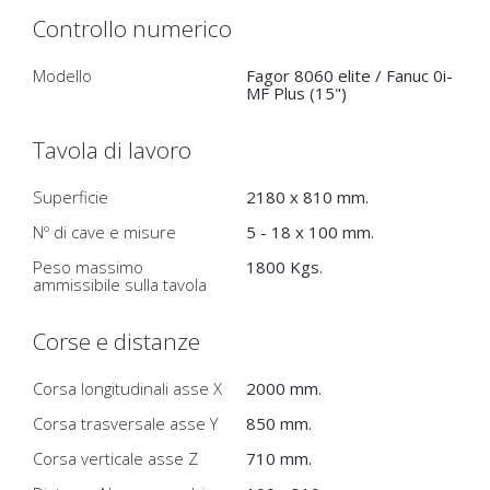
Controllo numerico
Modello
Fagor 8060 elite / Fanuc 0i-
MF Plus (15")
Tavola di lavoro
Superficie
2180 x 810 mm.
Nº di cave e misure
5 - 18 x 100 mm.
Peso massimo
1800 Kgs.
ammissibile sulla tavola
Corse e distanze
Corsa longitudinali asse X
2000 mm.
Corsa trasversale asse Y
850 mm.
Corsa verticale asse Z
710 mm.