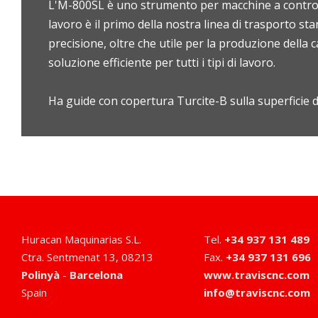
L'M-800SL è uno strumento per macchine a controll
lavoro è il primo della nostra linea di trasporto s
precisione, oltre che utile per la produzione della 
soluzione efficiente per tutti i tipi di lavoro.
Ha guide con copertura Turcite-B sulla superficie di
Huracan Maquinarias S.L.
Tel
.
+34 937 131 489
Ctra. Sentmenat 13
,
08213
Fax
.
+34 937 131 696
Polinyà
-
Barcelona
www.traviscnc.com
Spain
info@traviscnc.com