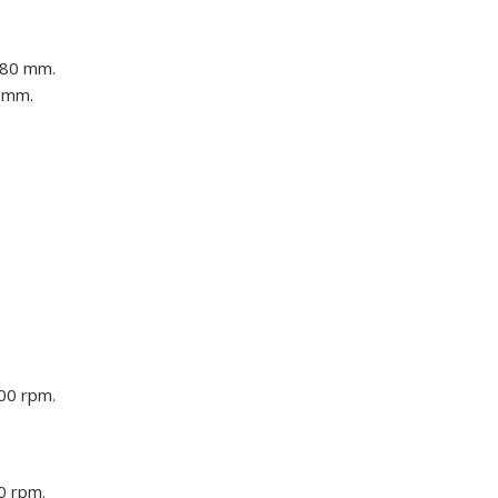
280 mm.
 mm.
00 rpm.
0 rpm.