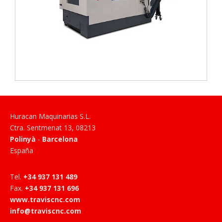
Huracan Maquinarias S.L.
Ctra. Sentmenat 13
,
08213
Polinyà
-
Barcelona
España
Tel
.
+34 937 131 489
Fax
.
+34 937 131 696
www.traviscnc.com
info@traviscnc.com