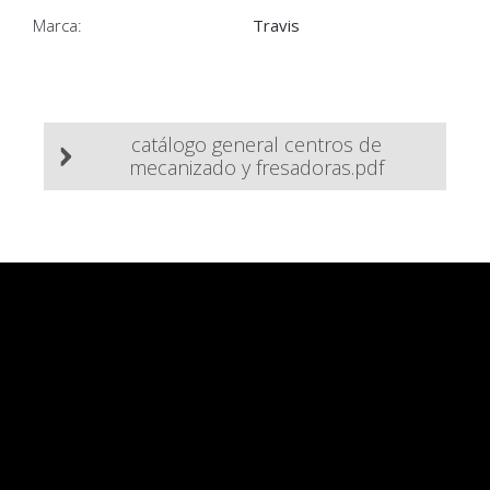
Marca:
Travis
catálogo general centros de
mecanizado y fresadoras.pdf