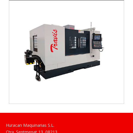
Huracan Maquinarias S.L.
Ctra. Sentmenat 13
,
08213