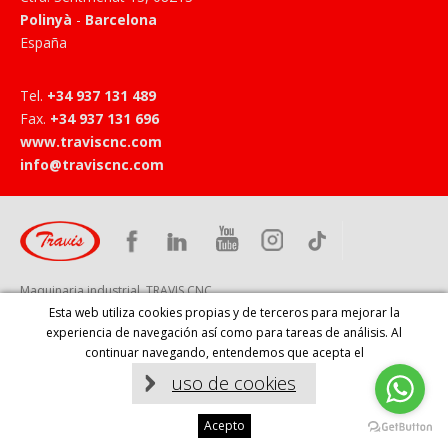
Polinyà
-
Barcelona
España
Tel
.
+34 937 131 489
Fax
.
+34 937 131 696
www.traviscnc.com
info@traviscnc.com
Maquinaria industrial, TRAVIS CNC
Esta web utiliza cookies propias y de terceros para mejorar la
experiencia de navegación así como para tareas de análisis. Al
continuar navegando, entendemos que acepta el
INICIO
PRODUCTOS
EMPRESA
SERVICIOS
ACTUALIDAD
CONTACTO
EVENTOS
AVISO LEGAL
uso de cookies
Diseño web:
Acepto