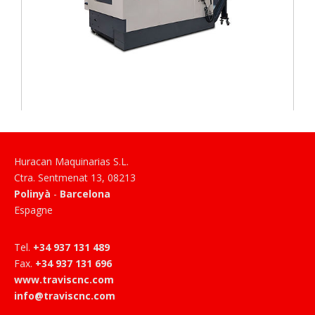
Huracan Maquinarias S.L.
Ctra. Sentmenat 13
,
08213
Polinyà
-
Barcelona
Espagne
Tel
.
+34 937 131 489
Fax
.
+34 937 131 696
www.traviscnc.com
info@traviscnc.com