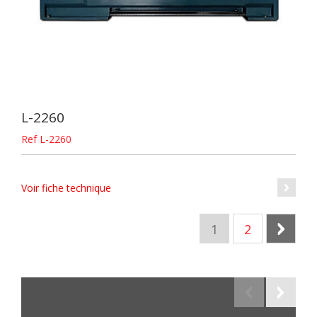
L-2260
Ref L-2260
Voir fiche technique
1
2
Sui