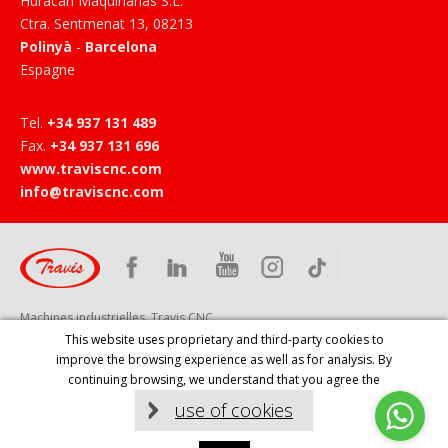
Huracan Maquinarias S.L.
Ctra. Sentmenat 13
,
08213
Polinyà
-
Barcelona
Espagne
Tel
.
+34 937 131 489
Fax
.
+34 937 131 696
www.traviscnc.com
info@traviscnc.com
Machines industrielles, Travis CNC
This website uses proprietary and third-party cookies to
improve the browsing experience as well as for analysis. By
HOME
PRODUITS
ENTREPRISE
SERVICES
ACTUALITÉ
continuing browsing, we understand that you agree the
CONTACTE
ÉVÉNEMENTS
AVERTISSEMENT LÉGAL
use of cookies
Diseño web: