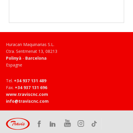
Huracan Maquinarias S.L.
Ctra. Sentmenat 13
,
08213
Polinyà
-
Barcelona
Espagne
Tel
.
+34 937 131 489
Fax
.
+34 937 131 696
www.traviscnc.com
info@traviscnc.com