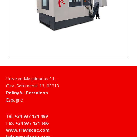
Huracan Maquinarias S.L.
Ctra. Sentmenat 13
,
08213
Polinyà
-
Barcelona
Espagne
Tel
.
+34 937 131 489
Fax
.
+34 937 131 696
www.traviscnc.com