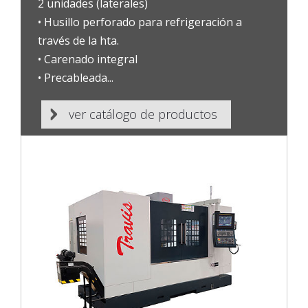
2 unidades (laterales)
• Husillo perforado para refrigeración a
través de la hta.
• Carenado integral
• Precableada...
•
ver catálogo de productos