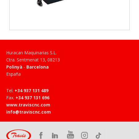
Huracan Maquinarias S.L.
Ctra. Sentmenat 13
,
08213
Polinyà
-
Barcelona
España
Tel
.
+34 937 131 489
Fax
.
+34 937 131 696
www.traviscnc.com
info@traviscnc.com