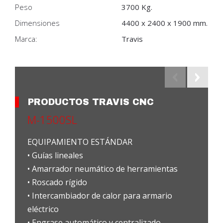
Peso
3700 Kg.
Dimensiones
4400 x 2400 x 1900 mm.
Marca:
Travis
PRODUCTOS TRAVIS CNC
M-1500SL
EQUIPAMIENTO ESTÁNDAR
• Guías lineales
• Amarrador neumático de herramientas
• Roscado rígido
• Intercambiador de calor para armario
eléctrico
• Engrase automático y centralizado