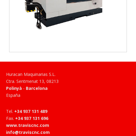
Huracan Maquinarias S.L.
Ctra. Sentmenat 13
,
08213
Polinyà
-
Barcelona
España
Tel
.
+34 937 131 489
Fax
.
+34 937 131 696
www.traviscnc.com
info@traviscnc.com