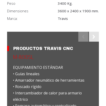
Peso
3400 Kg.
Dimensiones
3600 x 2400 x 1900 mm.
Marca:
Travis
PRODUCTOS TRAVIS CNC
M-800SL
EQUIPAMIENTO ESTÁNDAR
• Guías lineales
• Amarrador neumático de herramientas
• Roscado rígido
• Intercambiador de calor para armario
eléctrico
• Engrase automático y centralizado