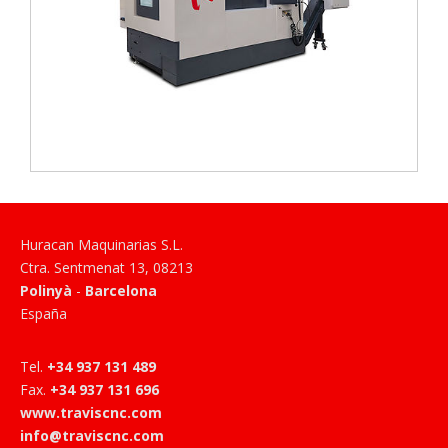
Huracan Maquinarias S.L.
Ctra. Sentmenat 13
,
08213
Polinyà
-
Barcelona
España
Tel
.
+34 937 131 489
Fax
.
+34 937 131 696
www.traviscnc.com
info@traviscnc.com