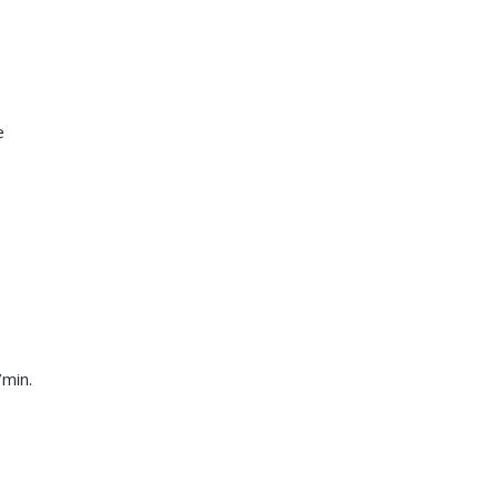
e
min.