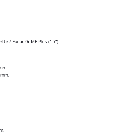
lite / Fanuc 0i-MF Plus (15")
 mm.
0 mm.
m.